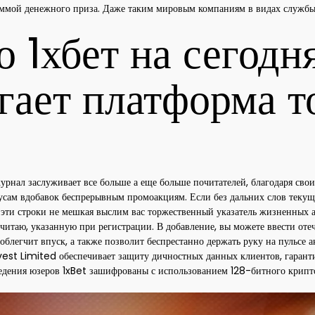
уммой денежного приза. Даже таким мировым компаниям в видах служб
о 1хбет на сегодня
гает платформа 
урнал заслуживает все больше а еще больше почитателей, благодаря сво
сам вдобавок беспрерывным промоакциям. Если без дальних слов текущ
ти строки не мешкая выслим вас торжественный указатель жизненных а
итаю, указанную при регистрации. В добавление, вы можете ввести оте
облегчит впуск, а также позволит беспрестанно держать руку на пульсе
nvest Limited обеспечивает защиту дичностных данных клиентов, гарант
едения юзеров 1xBet зашифрованы с использованием 128-битного крипт