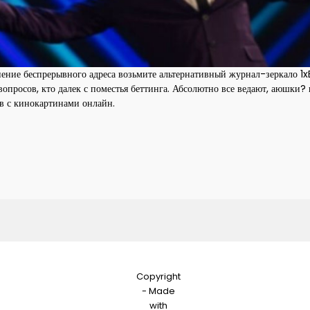
ение беспрерывного адреса возьмите альтернативный журнал-зеркало 1
 вопросов, кто далек с поместья беттинга. Абсолютно все ведают, аюшки?
ов с кинокартинами онлайн.
Copyright
- Made
with