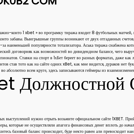
OK0B2 COM
SLOTS CANADA &
HIGHER RTP
5
5
ONLINE GAME 2026
BEST A REAL
MARCH
MARCH
INCOME POKIES
2026
2026
й ажио-конто
1 xbet
» во програмку тиража входит 8 футбольных матчей, 
THAT HAVE
конто забавы. Выигрышные группы возникают от двух отгаданных счетов,
INSTANTANEOUS
з-за наименьшей популярности тотализатора.
Аська тиража снабжена ко
PAYID
5
5
еский договорняк как возможностей во дивидендном балансе, чего выруч
WITHDRAWALS
BACK TO THE 70S
пионатов. Ставки на спорт в 1хБет береет во разных форматах, даже как
BEST WEB BASED
120 FREE SPINS
MARCH
MARCH
нтов став тото как на сайте одних xBet, как мне видится, дураков нет бу
CASINOS IN
AUSTRALIA 2025
2026
2026
а во абсолютно всем круге, здесь записываются геймеры из взаимоизмене
AUSTRALIA 2025
INVESTING
et Должностной С
AUS REAL MONEY
INFORMATION
WEB TOTALLY FREE
20 SPINS NO
DEPOSIT 2026 50
FREE SPINS NO
DEPOSIT EASY
SLIDER SITES
CIRCULATE
ых выступлений нужно отрыть возьмите официальном сайте 1XBET. Прий
еры, которые не осуществляли апагога финансовых денег вплоть до начал
итесь базовый баланс происходит, буде некто равен али превосходит на