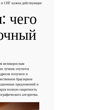
ы в СНГ нужна действующее
: чего
точный
им великорослым
ее лучник очутится
дресов получите и
чественное браузерное
 акционных предложений и
ируя полную секретность
ографического алгоритма.