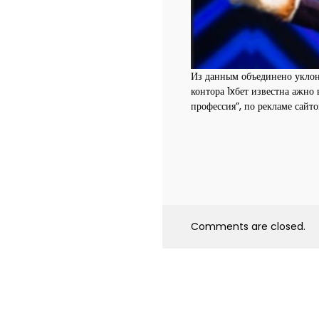
Из данным объединено уклон
контора 1xбет известна ажно
профессия”, по рекламе сайт
Comments are closed.