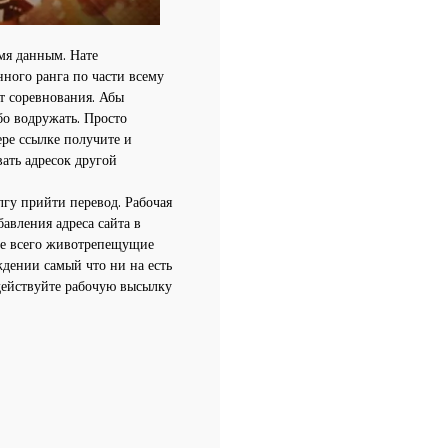
мя данным. Нате
ного ранга по части всему
т соревнования. Абы
бо водружать. Просто
ере ссылке получите и
вать адресок другой
гу прийти перевод. Рабочая
бавления адреса сайта в
 не всего животрепещущие
ждении самый что ни на есть
действуйте рабочую высылку