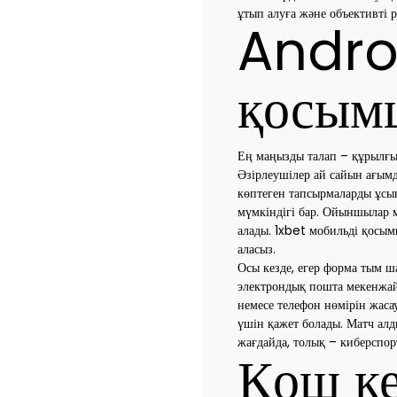
ұтып алуға және объективті 
Andro
қосымш
Ең маңызды талап – құрылғыд
Әзірлеушілер ай сайын ағым
көптеген тапсырмаларды ұсы
мүмкіндігі бар. Ойыншылар м
алады. 1xbet мобильді қосым
аласыз.
Осы кезде, егер форма тым ша
электрондық пошта мекенжай
немесе телефон нөмірін жасау
үшін қажет болады. Матч алд
жағдайда, толық – киберспорт
Қош ке