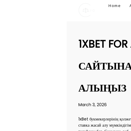
Home
1XBET FO
САЙТЫНА
5
FINEST PLAYING
MARCH
АЛЫҢЫЗ
WEB SITES THE
2026
REAL DEAL
CURRENCY
PLATOON SLOT
March 3, 2026
5
PLAY ONLINE
CASINO GAMES
1xBet букмекерлерінің қолже
GAMBLE HARBORS
2026
MARCH
CASINO SLOT EPIC
ставка жасай алу мүмкіндігім
2026
JOURNEY ONLINE