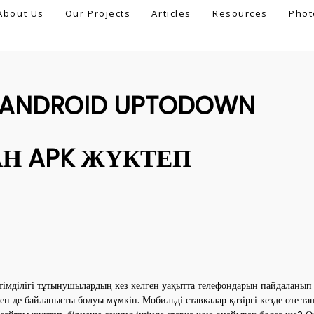
About Us
Our Projects
Articles
Resources
Phot
R ANDROID UPTODOWN
Н APK ЖҮКТЕП
5
5
GREATEST REAL
MARCH
MARCH
MONEY CASINOS
2026
2026
ON THE INTERNET
BACCARAT PRO
SERIES ONLINE
5
5
INSIDE THE
CANADA 2026
тімділігі тұтынушылардың кез келген уақытта телефондарын пайдаланып 
BEST PAYOUT
MARCH
MARCH
COINS OF FORTUNE
ен де байланысты болуы мүмкін. Мобильді ставкалар қазіргі кезде өте та
2026
2026
SLOT FREE SPINS