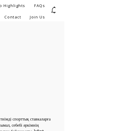
o Highlights
FAQs
Contact
Join Us
FINEST PORTS IN
AMERICA GREATEST
ONLINE SLOTS AND
YOU $1 DEPOSIT
GRANDX MAY
INTERNET SITES TO
HAVE 2025
тиімді спорттық ставкаларға
LARGE INVESTING
CASINOS FRUITS
нымал, себебі әркімнің
AND JOKERS 100