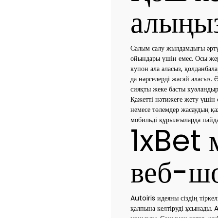
алыңы
Салым салу жылдамдығы әртүр
ойындары үшін емес. Осы жер
купон ала аласыз, қолданбал
да нәрселерді жасай аласыз.
сияқты жеке басты куәландыр
Қажетті нәтижеге жету үшін 
немесе төлемдер жасаудың қа
мобильді құрылғыларда пайд
1xBet 
веб-ш
Autoiris идеяны сіздің тірк
қалпына келтіруді ұсынады.