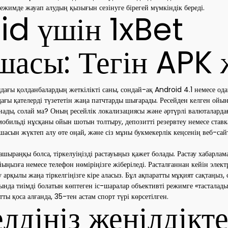
режимде жауап алудың қызығын сезінуге бірегей мүмкіндік береді.
id үшін 1xBet
асы: Тегін APK 
ағы қолданбалардың жеткілікті саны, сондай-ақ Android 4.1 немесе одан
дағы қателерді түзететін жаңа патчтарды шығарады. Ресейден келген о
нады, солай ма? Оның ресейлік локализациясы және әртүрлі валюталарда
обильді нұсқаны ойын шотын толтыру, депозитті резервтеу немесе ставк
шасын жүктеп алу өте оңай, және сіз мұны букмекерлік кеңсенің веб-са
шыраңқы болса, тіркелуіңізді растауыңыз қажет болады. Растау хабарлама
ыңызға немесе телефон нөміріңізге жіберіледі. Расталғаннан кейін эле
 арқылы жаңа тіркелгіңізге кіре аласыз. Бұл ақпаратты мұқият сақтаңыз, 
ында тиімді болатын көптеген іс-шаралар объективті режимге «тасталады
ты қоса алғанда, 35-тен астам спорт түрі көрсетілген.
лдіңіз жеңілдікте