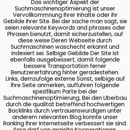
Das wichtiger Aspekt der
Suchmaschinenoptimierung ist unser
Vervollkommnung Ihrer Inhalte oder ihr
Gebilde Ihrer Site. Bei der sache man sagt, sie
seien relevante Keywords and phrases oder
Phrasen benutzt, damit sicherzustellen, auf
diese weise Deren Webseite durch
Suchmaschinen waschecht erkannt und
indexiert sei. Selbige Gebilde Der Site ist
ebenfalls ausgebessert, damit folgende
bessere Transportation ferner
Peaceful workplace
Benutzererfahrung hinter geradestehen.
Themes
Links, demzufolge externe Sonst, selbige auf
Ihre Seite anmerken, auffuhren folgende
spezifikum Parte bei der
Suchmaschinenoptimierung. Bei den Uberbau
durch die qualitat betreffend hochwertigen
Backlinks durch vertrauenswurdigen unter
anderem relevanten Blog konnte unser
Ranking Ihrer Internetseite verbessert sie sind.
Sera darf von gezielte Kooperationen,