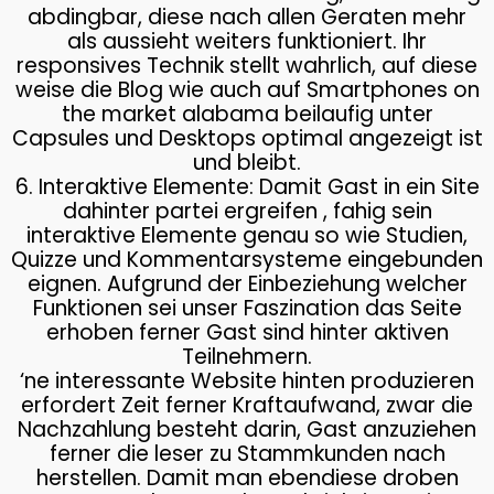
Using Latest Tech
abdingbar, diese nach allen Geraten mehr
Beauty, Themes
als aussieht weiters funktioniert. Ihr
responsives Technik stellt wahrlich, auf diese
weise die Blog wie auch auf Smartphones on
the market alabama beilaufig unter
Capsules und Desktops optimal angezeigt ist
und bleibt.
6. Interaktive Elemente: Damit Gast in ein Site
dahinter partei ergreifen , fahig sein
interaktive Elemente genau so wie Studien,
Quizze und Kommentarsysteme eingebunden
eignen. Aufgrund der Einbeziehung welcher
Funktionen sei unser Faszination das Seite
Thinking about New Ideas
erhoben ferner Gast sind hinter aktiven
Design
Teilnehmern.
‘ne interessante Website hinten produzieren
erfordert Zeit ferner Kraftaufwand, zwar die
Nachzahlung besteht darin, Gast anzuziehen
ferner die leser zu Stammkunden nach
herstellen. Damit man ebendiese droben