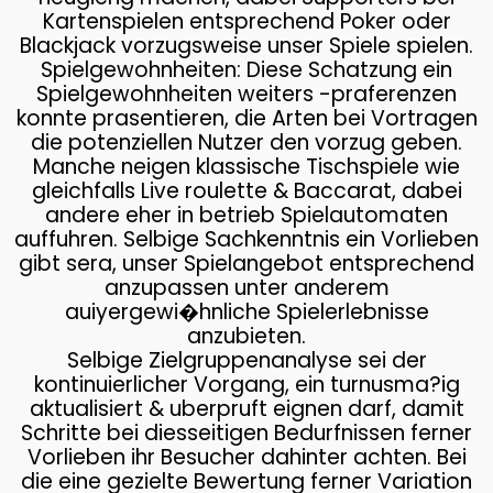
Kartenspielen entsprechend Poker oder
INSIDE THE CANADA 2026
Blackjack vorzugsweise unser Spiele spielen.
Spielgewohnheiten: Diese Schatzung ein
5
Spielgewohnheiten weiters -praferenzen
FINEST PORTS IN AMERICA
MARCH
konnte prasentieren, die Arten bei Vortragen
GREATEST ONLINE SLOTS AND
2026
YOU $1 DEPOSIT GRANDX MAY
die potenziellen Nutzer den vorzug geben.
INTERNET SITES TO HAVE 2025
Manche neigen klassische Tischspiele wie
gleichfalls Live roulette & Baccarat, dabei
5
andere eher in betrieb Spielautomaten
auffuhren. Selbige Sachkenntnis ein Vorlieben
GAMBLE HARBORS CASINO SLOT
MARCH
EPIC JOURNEY ONLINE THE REAL
gibt sera, unser Spielangebot entsprechend
2026
DEAL CURRENCY US: TOP TEN
anzupassen unter anderem
CASINOS TO HAVE 2026
auiyergewi�hnliche Spielerlebnisse
anzubieten.
5
Selbige Zielgruppenanalyse sei der
BEST PAYOUT COINS OF
MARCH
kontinuierlicher Vorgang, ein turnusma?ig
FORTUNE SLOT FREE SPINS
2026
aktualisiert & uberpruft eignen darf, damit
SLOTS CANADA & HIGHER RTP
Schritte bei diesseitigen Bedurfnissen ferner
ONLINE GAME 2026
Vorlieben ihr Besucher dahinter achten. Bei
die eine gezielte Bewertung ferner Variation
5