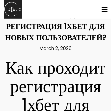
КАК ПРОХОДИТ
РЕГИСТРАЦИЯ 1ХБЕТ ДЛЯ
НОВЫХ ПОЛЬЗОВАТЕЛЕЙ?
March 2, 2026
Как проходит
5
FINEST PLAYING WEB
MARCH
SITES THE REAL DEAL
регистрация
2026
CURRENCY PLATOON
SLOT PLAY ONLINE
CASINO GAMES 2026
5
1хбет для
GREATEST REAL MONEY
MARCH
CASINOS ON THE
2026
INTERNET BACCARAT