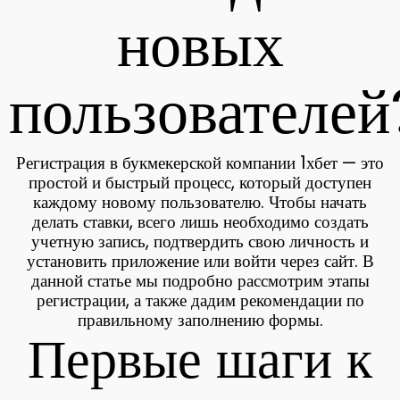
новых
PRO SERIES ONLINE
INSIDE THE CANADA 2026
5
пользователей
FINEST PORTS IN
MARCH
AMERICA GREATEST
2026
ONLINE SLOTS AND YOU
$1 DEPOSIT GRANDX MAY
INTERNET SITES TO HAVE
Регистрация в букмекерской компании 1хбет — это
2025
5
простой и быстрый процесс, который доступен
GAMBLE HARBORS
MARCH
каждому новому пользователю. Чтобы начать
CASINO SLOT EPIC
2026
делать ставки, всего лишь необходимо создать
JOURNEY ONLINE THE
учетную запись, подтвердить свою личность и
REAL DEAL CURRENCY US:
TOP TEN CASINOS TO
установить приложение или войти через сайт. В
HAVE 2026
5
данной статье мы подробно рассмотрим этапы
регистрации, а также дадим рекомендации по
BEST PAYOUT COINS OF
MARCH
правильному заполнению формы.
FORTUNE SLOT FREE
2026
Первые шаги к
SPINS SLOTS CANADA &
HIGHER RTP ONLINE
GAME 2026
5