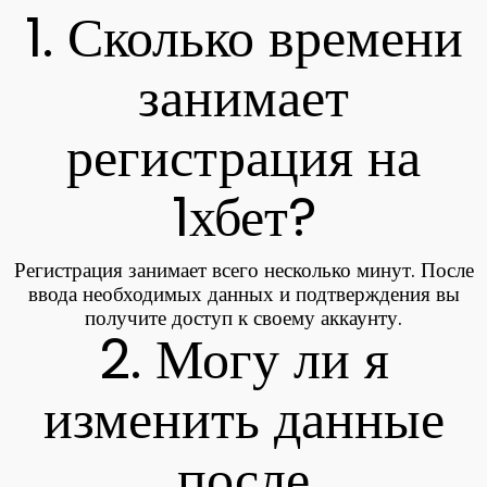
1. Сколько времени
занимает
регистрация на
1хбет?
Регистрация занимает всего несколько минут. После
ввода необходимых данных и подтверждения вы
получите доступ к своему аккаунту.
2. Могу ли я
изменить данные
после