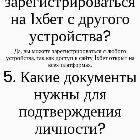
зарегистрироваться
на 1хбет с другого
устройства?
Да, вы можете зарегистрироваться с любого
устройства, так как доступ к сайту 1хбет открыт на
всех платформах.
5. Какие документы
нужны для
подтверждения
личности?