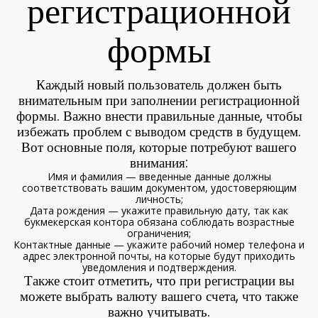
регистрационной
MEMBERSHIP
5
формы
RETRO CANDY POSITION
MARCH
50 FREE SPINS NO
2026
DEPOSIT LEMUR DOES
Каждый новый пользователь должен быть
VEGAS DEMO MACHINE
внимательным при заполнении регистрационной
OPINION GAMBLE ON
THE INTERNET FREE
формы. Важно внести правильные данные, чтобы
5
избежать проблем с выводом средств в будущем.
BEST WEB BASED
MARCH
Вот основные поля, которые потребуют вашего
CASINOS IN AUSTRALIA
2026
внимания:
2025 AUS REAL MONEY
WEB TOTALLY FREE 20
Имя и фамилия — введенные данные должны
соответствовать вашим документом, удостоверяющим
SPINS NO DEPOSIT 2026
личность;
50 FREE SPINS NO
5
Дата рождения — укажите правильную дату, так как
DEPOSIT EASY SLIDER
букмекерская контора обязана соблюдать возрастные
AUSTRALIAN CONTINENT
SITES CIRCULATE
MARCH
ограничения;
BETTER ON-LINE CASINO
2026
Контактные данные — укажите рабочий номер телефона и
50 FREE SPINS ON
адрес электронной почты, на которые будут приходить
PLATOON BOOK
уведомления и подтверждения.
Также стоит отметить, что при регистрации вы
можете выбрать валюту вашего счета, что также
важно учитывать.