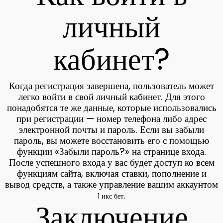
личный
кабинет?
Когда регистрация завершена, пользователь может
легко войти в свой личный кабинет. Для этого
понадобятся те же данные, которые использовались
при регистрации — номер телефона либо адрес
электронной почты и пароль. Если вы забыли
пароль, вы можете восстановить его с помощью
функции «Забыли пароль?» на странице входа.
После успешного входа у вас будет доступ ко всем
функциям сайта, включая ставки, пополнение и
вывод средств, а также управление вашим аккаунтом
.
1 икс бет
Заключение