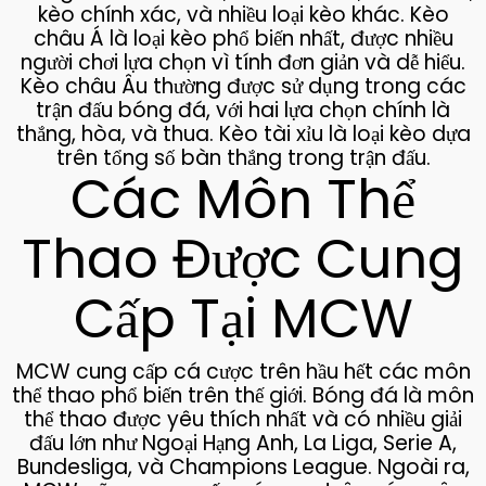
kèo chính xác, và nhiều loại kèo khác. Kèo
châu Á là loại kèo phổ biến nhất, được nhiều
người chơi lựa chọn vì tính đơn giản và dễ hiểu.
Kèo châu Âu thường được sử dụng trong các
trận đấu bóng đá, với hai lựa chọn chính là
thắng, hòa, và thua. Kèo tài xỉu là loại kèo dựa
trên tổng số bàn thắng trong trận đấu.
Các Môn Thể
Thao Được Cung
Cấp Tại MCW
MCW cung cấp cá cược trên hầu hết các môn
thể thao phổ biến trên thế giới. Bóng đá là môn
thể thao được yêu thích nhất và có nhiều giải
đấu lớn như Ngoại Hạng Anh, La Liga, Serie A,
Bundesliga, và Champions League. Ngoài ra,