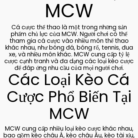
MCW
Cá cược thể thao là một trong những sản
phẩm chủ lực của MCW. Người chơi có thể
tham gia cá cược vào nhiều môn thể thao
khác nhau, như bóng đá, bóng rổ, tennis, đua
xe, và nhiều môn khác. MCW cung cấp tỷ lệ
cược cạnh tranh và đa dạng các loại kèo cược
để đáp ứng nhu cầu của mọi người chơi.
Các Loại Kèo Cá
Cược Phổ Biến Tại
MCW
MCW cung cấp nhiều loại kèo cược khác nhau,
bao gồm kèo châu Á, kèo châu Âu, kèo tài xỉu,