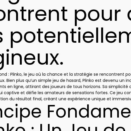
ontrent pour
s potentielle
gineux.
ond :
Plinko
, le jeu où la chance et la stratégie se rencontrent p
ux. Bien plus qu’un simple jeu de hasard, Plinko est devenu un 
ents en ligne, attirant des joueurs de tous horizons. Sa simplici
i captive et défie les amateurs de sensations fortes. Ce jeu co
ation du résultat final, créant une expérience unique et immersiv
incipe Fondame
nko : Un Jeu de