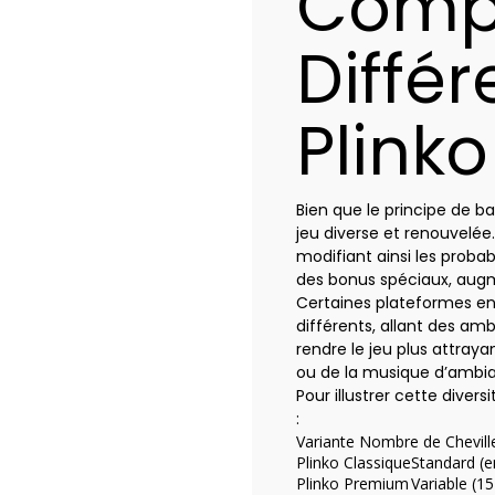
Compr
Diffé
Plinko
Bien que le principe de ba
jeu diverse et renouvelée
modifiant ainsi les proba
des bonus spéciaux, augm
Certaines plateformes en
différents, allant des am
rendre le jeu plus attraya
ou de la musique d’ambia
Pour illustrer cette diver
:
Variante Nombre de Chevill
Plinko Classique
Standard (e
Plinko Premium
Variable (1