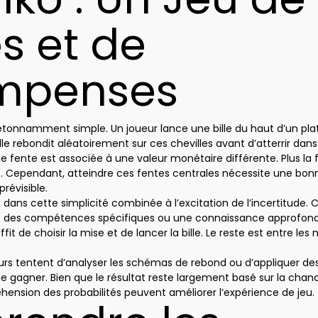
s et de
mpenses
étonnamment simple. Un joueur lance une bille du haut d’un plat
bille rebondit aléatoirement sur ces chevilles avant d’atterrir dan
 fente est associée à une valeur monétaire différente. Plus la f
vé. Cependant, atteindre ces fentes centrales nécessite une bon
prévisible.
e dans cette simplicité combinée à l’excitation de l’incertitude.
nt des compétences spécifiques ou une connaissance approfondie
uffit de choisir la mise et de lancer la bille. Le reste est entre le
rs tentent d’analyser les schémas de rebond ou d’appliquer des
e gagner. Bien que le résultat reste largement basé sur la cha
ension des probabilités peuvent améliorer l’expérience de jeu.