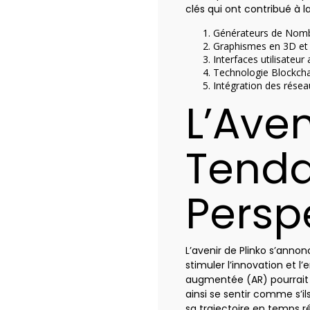
clés qui ont contribué à l
Générateurs de Nomb
Graphismes en 3D et 
Interfaces utilisateu
Technologie Blockcha
Intégration des résea
L’Aven
Tenda
Persp
L’avenir de Plinko s’anno
stimuler l’innovation et l’
augmentée (AR) pourrait o
ainsi se sentir comme s’i
sa trajectoire en temps ré