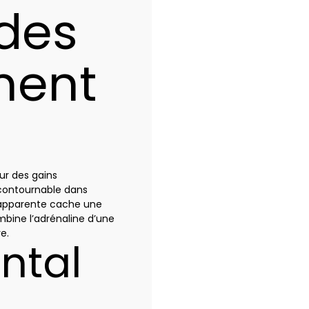
 des
ment
our des gains
incontournable dans
té apparente cache une
mbine l’adrénaline d’une
e.
ntal