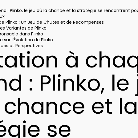
SLOTS CANADA &
HIGHER RTP
d : Plinko, le jeu où la chance et la stratégie se rencontrent po
5
5
ONLINE GAME 2026
ux.
de Plinko : Un Jeu de Chutes et de Récompenses
BEST A REAL
MARCH
MARCH
es Variantes de Plinko
INCOME POKIES
2026
2026
sponsable dans Plinko
THAT HAVE
 sur l’Évolution de Plinko
INSTANTANEOUS
ances et Perspectives
itation à cha
PAYID
5
5
WITHDRAWALS
BACK TO THE 70S
BEST WEB BASED
120 FREE SPINS
MARCH
MARCH
CASINOS IN
AUSTRALIA 2025
d : Plinko, le
2026
2026
AUSTRALIA 2025
INVESTING
AUS REAL MONEY
INFORMATION
WEB TOTALLY FREE
20 SPINS NO
 chance et l
DEPOSIT 2026 50
FREE SPINS NO
DEPOSIT EASY
SLIDER SITES
égie se
CIRCULATE