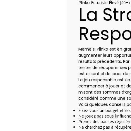
Plinko Futuriste
Élevé (40+)
La Str
Respo
Même si Plinko est en gra
augmenter leurs opportuni
résultats précédents. Par
tenter de récupérer ses p
est essentiel de jouer de
Le jeu responsable est un 
commencer à jouer et de s
misant des sommes d’argen
considéré comme une so
Voici quelques conseils p
Fixez-vous un budget et res
Ne jouez pas sous l’influenc
Prenez des pauses régulière
Ne cherchez pas à récupére