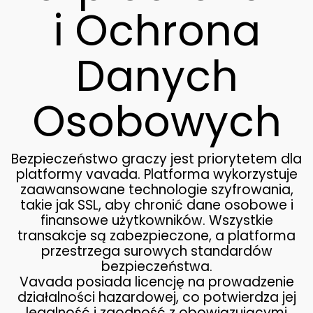
i Ochrona
Danych
Osobowych
Bezpieczeństwo graczy jest priorytetem dla
platformy vavada. Platforma wykorzystuje
zaawansowane technologie szyfrowania,
takie jak SSL, aby chronić dane osobowe i
finansowe użytkowników. Wszystkie
transakcje są zabezpieczone, a platforma
przestrzega surowych standardów
bezpieczeństwa.
Vavada posiada licencję na prowadzenie
działalności hazardowej, co potwierdza jej
legalność i zgodność z obowiązującymi