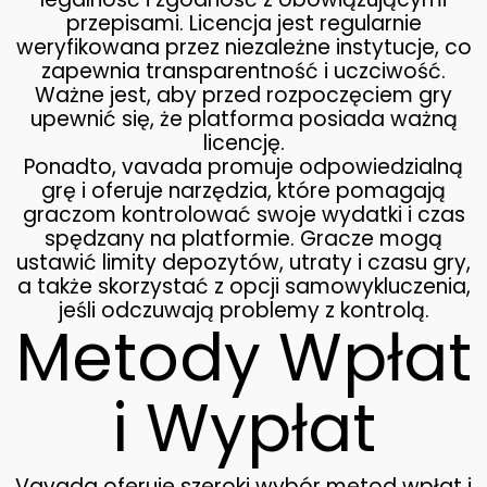
przepisami. Licencja jest regularnie
weryfikowana przez niezależne instytucje, co
zapewnia transparentność i uczciwość.
Ważne jest, aby przed rozpoczęciem gry
upewnić się, że platforma posiada ważną
licencję.
Ponadto, vavada promuje odpowiedzialną
grę i oferuje narzędzia, które pomagają
graczom kontrolować swoje wydatki i czas
spędzany na platformie. Gracze mogą
ustawić limity depozytów, utraty i czasu gry,
a także skorzystać z opcji samowykluczenia,
jeśli odczuwają problemy z kontrolą.
Metody Wpłat
i Wypłat
Vavada oferuje szeroki wybór metod wpłat i