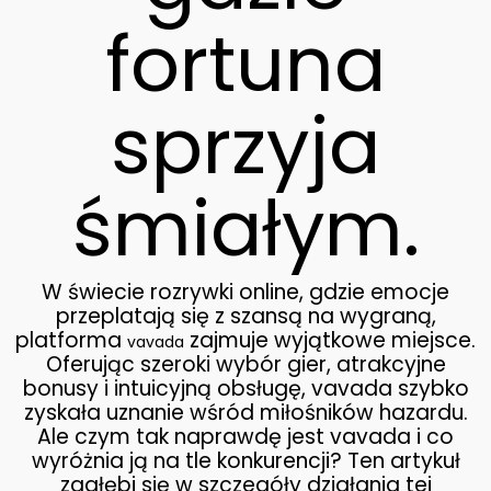
LARGE INVESTING
MARCH
fortuna
CASINOS FRUITS AND
2026
JOKERS 100 LINES SLOT
MACHINE REAL MONEY
ON THE INTERNET IN THE
sprzyja
FEB 2026: UNLOCK
5
FINEST RTP PAYOUTS &
ONLINE A OFFLINE
LARGER WINS
MARCH
HAZARDNÉ HRY AKÉ SÚ
2026
śmiałym.
HLAVNÉ ROZDIELY
5
W świecie rozrywki online, gdzie emocje
BEST A REAL INCOME
MARCH
POKIES THAT HAVE
przeplatają się z szansą na wygraną,
2026
INSTANTANEOUS PAYID
platforma
zajmuje wyjątkowe miejsce.
vavada
WITHDRAWALS BACK TO
Oferując szeroki wybór gier, atrakcyjne
THE 70S 120 FREE SPINS
bonusy i intuicyjną obsługę, vavada szybko
AUSTRALIA 2025
5
zyskała uznanie wśród miłośników hazardu.
INVESTING INFORMATION
TOTALLY FREE POKIES IN
MARCH
Ale czym tak naprawdę jest vavada i co
$1 DEPOSIT DEMOLITION
2026
wyróżnia ją na tle konkurencji? Ten artykuł
SQUAD AUSTRALIA ZERO
zagłębi się w szczegóły działania tej
INSTALL OTHERWISE