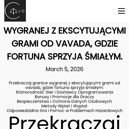
PRZEKRACZAJ GRANICE
WYGRANEJ Z EKSCYTUJĄCYMI
GRAMI OD VAVADA, GDZIE
FORTUNA SPRZYJA ŚMIAŁYM.
March 5, 2026
5
FINEST PLAYING WEB
Przekraczaj granice wygranej z ekscytującymi grami od
MARCH
vavada, gdzie fortuna sprzyja śmiałym.
SITES THE REAL DEAL
2026
Różnorodność Gier i Dostawcy Oprogramowania
CURRENCY PLATOON
Bonusy i Promocje dla Graczy
SLOT PLAY ONLINE
Bezpieczeństwo i Ochrona Danych Osobowych
CASINO GAMES 2026
Metody Wpłat i Wypłat
5
Odpowiedzialna Gra i Pomoc w Problemach Hazardowych
Przekraczaj
GREATEST REAL MONEY
MARCH
CASINOS ON THE
2026
INTERNET BACCARAT