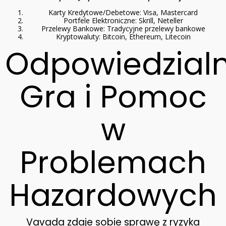
Karty Kredytowe/Debetowe: Visa, Mastercard
Portfele Elektroniczne: Skrill, Neteller
Przelewy Bankowe: Tradycyjne przelewy bankowe
Kryptowaluty: Bitcoin, Ethereum, Litecoin
Odpowiedzial
Gra i Pomoc
w
Problemach
Hazardowych
Vavada zdaje sobie sprawę z ryzyka