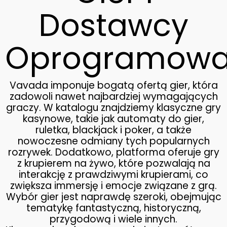
Dostawcy
Oprogramowa
Vavada imponuje bogatą ofertą gier, która
zadowoli nawet najbardziej wymagających
graczy. W katalogu znajdziemy klasyczne gry
kasynowe, takie jak automaty do gier,
ruletka, blackjack i poker, a także
nowoczesne odmiany tych popularnych
rozrywek. Dodatkowo, platforma oferuje gry
z krupierem na żywo, które pozwalają na
interakcję z prawdziwymi krupierami, co
zwiększa immersję i emocje związane z grą.
Wybór gier jest naprawdę szeroki, obejmując
tematykę fantastyczną, historyczną,
przygodową i wiele innych.