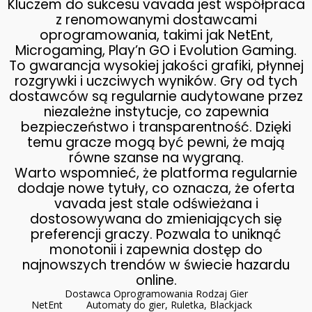
Kluczem do sukcesu vavada jest współpraca
z renomowanymi dostawcami
oprogramowania, takimi jak NetEnt,
Microgaming, Play’n GO i Evolution Gaming.
To gwarancja wysokiej jakości grafiki, płynnej
rozgrywki i uczciwych wyników. Gry od tych
dostawców są regularnie audytowane przez
niezależne instytucje, co zapewnia
bezpieczeństwo i transparentność. Dzięki
temu gracze mogą być pewni, że mają
równe szanse na wygraną.
Warto wspomnieć, że platforma regularnie
dodaje nowe tytuły, co oznacza, że oferta
vavada jest stale odświeżana i
dostosowywana do zmieniających się
preferencji graczy. Pozwala to uniknąć
monotonii i zapewnia dostęp do
najnowszych trendów w świecie hazardu
online.
Dostawca Oprogramowania Rodzaj Gier
NetEnt
Automaty do gier, Ruletka, Blackjack