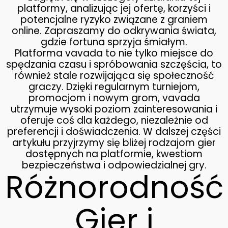
platformy, analizując jej ofertę, korzyści i
MEMBERSHIP
potencjalne ryzyko związane z graniem
5
online. Zapraszamy do odkrywania świata,
RETRO CANDY POSITION
MARCH
gdzie fortuna sprzyja śmiałym.
50 FREE SPINS NO
2026
Platforma vavada to nie tylko miejsce do
DEPOSIT LEMUR DOES
VEGAS DEMO MACHINE
spędzania czasu i spróbowania szczęścia, to
OPINION GAMBLE ON
również stale rozwijająca się społeczność
THE INTERNET FREE
5
graczy. Dzięki regularnym turniejom,
promocjom i nowym grom, vavada
BEST WEB BASED
MARCH
utrzymuje wysoki poziom zainteresowania i
CASINOS IN AUSTRALIA
2026
2025 AUS REAL MONEY
oferuje coś dla każdego, niezależnie od
WEB TOTALLY FREE 20
preferencji i doświadczenia. W dalszej części
SPINS NO DEPOSIT 2026
artykułu przyjrzymy się bliżej rodzajom gier
50 FREE SPINS NO
5
dostępnych na platformie, kwestiom
DEPOSIT EASY SLIDER
AUSTRALIAN CONTINENT
SITES CIRCULATE
bezpieczeństwa i odpowiedzialnej gry.
MARCH
Różnorodność
BETTER ON-LINE CASINO
2026
50 FREE SPINS ON
PLATOON BOOK
Gier i