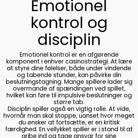
Emotionel
kontrol og
disciplin
Emotionel kontrol er en afgørende
komponent i enhver casinostrategi. At lære
at styre dine følelser, både under vindende
og tabende stunder, kan påvirke din
beslutningstagning. Mange spillere lader sig
overmande af spændingen ved spillet,
hvilket kan føre til impulsive beslutninger og
større tab.
Disciplin spiller også en vigtig rolle. At vide,
hvornår man skal stoppe, uanset hvor meget
du ønsker at fortsætte, er en kritisk
færdighed. En vellykket spiller er i stand til at
gribe ind og tage ansvar for sine