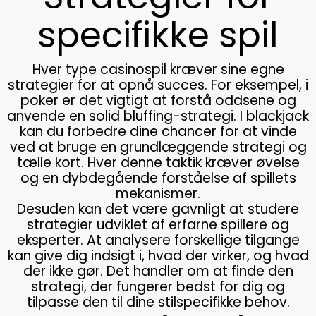
MEMBERSHIP
specifikke spil
5
RETRO CANDY POSITION
MARCH
50 FREE SPINS NO
2026
Hver type casinospil kræver sine egne
DEPOSIT LEMUR DOES
strategier for at opnå succes. For eksempel, i
VEGAS DEMO MACHINE
poker er det vigtigt at forstå oddsene og
OPINION GAMBLE ON
THE INTERNET FREE
anvende en solid bluffing-strategi. I blackjack
5
kan du forbedre dine chancer for at vinde
BEST WEB BASED
MARCH
ved at bruge en grundlæggende strategi og
CASINOS IN AUSTRALIA
2026
tælle kort. Hver denne taktik kræver øvelse
2025 AUS REAL MONEY
WEB TOTALLY FREE 20
og en dybdegående forståelse af spillets
SPINS NO DEPOSIT 2026
mekanismer.
50 FREE SPINS NO
5
Desuden kan det være gavnligt at studere
DEPOSIT EASY SLIDER
strategier udviklet af erfarne spillere og
AUSTRALIAN CONTINENT
SITES CIRCULATE
MARCH
BETTER ON-LINE CASINO
eksperter. At analysere forskellige tilgange
2026
50 FREE SPINS ON
kan give dig indsigt i, hvad der virker, og hvad
PLATOON BOOK
der ikke gør. Det handler om at finde den
strategi, der fungerer bedst for dig og
tilpasse den til dine stilspecifikke behov.