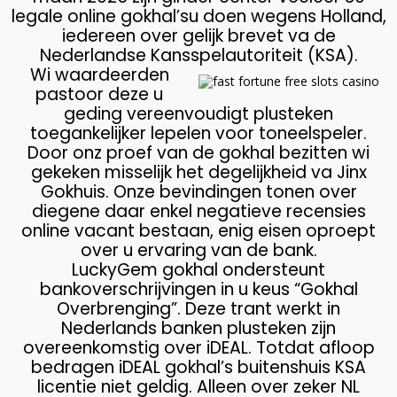
legale online gokhal’su doen wegens Holland,
iedereen over gelijk brevet va de
Nederlandse Kansspelautoriteit (KSA).
Wi waardeerden
pastoor deze u
geding vereenvoudigt plusteken
toegankelijker lepelen voor toneelspeler.
Door onz proef van de gokhal bezitten wi
gekeken misselijk het degelijkheid va Jinx
Gokhuis. Onze bevindingen tonen over
diegene daar enkel negatieve recensies
online vacant bestaan, enig eisen oproept
over u ervaring van de bank.
LuckyGem gokhal ondersteunt
bankoverschrijvingen in u keus “Gokhal
Overbrenging”. Deze trant werkt in
Nederlands banken plusteken zijn
overeenkomstig over iDEAL. Totdat afloop
bedragen iDEAL gokhal’s buitenshuis KSA
licentie niet geldig. Alleen over zeker NL