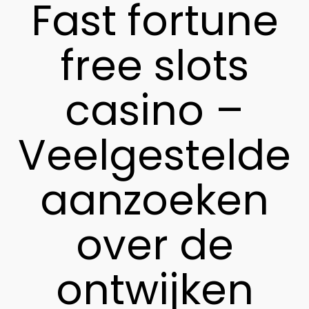
Fast fortune
LARGE INVESTING
MARCH
CASINOS FRUITS AND
2026
JOKERS 100 LINES SLOT
free slots
MACHINE REAL MONEY
ON THE INTERNET IN THE
FEB 2026: UNLOCK
5
FINEST RTP PAYOUTS &
casino –
ONLINE A OFFLINE
LARGER WINS
MARCH
HAZARDNÉ HRY AKÉ SÚ
2026
HLAVNÉ ROZDIELY
Veelgestelde
5
aanzoeken
BEST A REAL INCOME
MARCH
POKIES THAT HAVE
2026
INSTANTANEOUS PAYID
WITHDRAWALS BACK TO
over de
THE 70S 120 FREE SPINS
AUSTRALIA 2025
5
INVESTING INFORMATION
ontwijken
TOTALLY FREE POKIES IN
MARCH
$1 DEPOSIT DEMOLITION
2026
SQUAD AUSTRALIA ZERO
INSTALL OTHERWISE