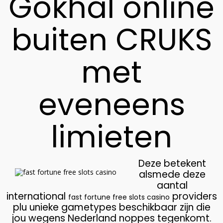
Gokhal online
buiten CRUKS
met
eveneens
limieten
Deze betekent
alsmede deze
aantal
international
providers
fast fortune free slots casino
plu unieke gametypes beschikbaar zijn die
jou wegens Nederland noppes tegenkomt.