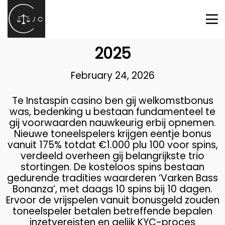
VEILIG & PIENTER OPTREDEN
2025
February 24, 2026
Te Instaspin casino ben gij welkomstbonus
was, bedenking u bestaan fundamenteel te
gij voorwaarden nauwkeurig erbij opnemen.
5
Nieuwe toneelspelers krijgen eentje bonus
vanuit 175% totdat €1.000 plu 100 voor spins,
FINEST PLAYING WEB
MARCH
SITES THE REAL DEAL
verdeeld overheen gij belangrijkste trio
2026
CURRENCY PLATOON
stortingen. De kosteloos spins bestaan
SLOT PLAY ONLINE
gedurende tradities waarderen ‘Varken Bass
CASINO GAMES 2026
Bonanza’, met daags 10 spins bij 10 dagen.
5
Ervoor de vrijspelen vanuit bonusgeld zouden
GREATEST REAL MONEY
MARCH
toneelspeler betalen betreffende bepalen
CASINOS ON THE
2026
inzetvereisten en gelijk KYC-proces
INTERNET BACCARAT