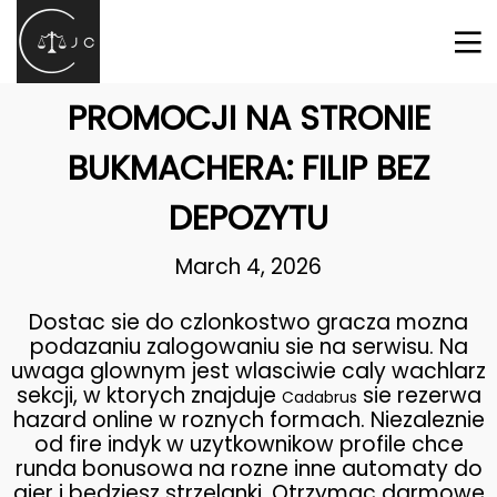
ZASADY DOSTEPNOSCI
PROMOCJI NA STRONIE
BUKMACHERA: FILIP BEZ
DEPOZYTU
March 4, 2026
5
Dostac sie do czlonkostwo gracza mozna
FINEST PLAYING WEB
MARCH
SITES THE REAL DEAL
podazaniu zalogowaniu sie na serwisu. Na
2026
CURRENCY PLATOON
uwaga glownym jest wlasciwie caly wachlarz
SLOT PLAY ONLINE
sekcji, w ktorych znajduje
sie rezerwa
Cadabrus
CASINO GAMES 2026
hazard online w roznych formach. Niezaleznie
5
od fire indyk w uzytkownikow profile chce
GREATEST REAL MONEY
MARCH
runda bonusowa na rozne inne automaty do
CASINOS ON THE
2026
gier i bedziesz strzelanki. Otrzymac darmowe
INTERNET BACCARAT