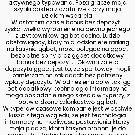
aktywnego typowania. Poza gracze maja
szybki dostep z czatu live ktorzy maja
Dzialem wsparcia.
W ostatnim czasie bonus bez depozytu
zyskal wielka wyroznienie na pewno jednego
z uzytkownikow gg bet casino. Ludzie
obstawiajacy, ktory mial odsloniete ranking
na kasynie ggbet, moze polegac na ggbet
bezplatne spiny oraz ggbet dodatkowy
bonus bez depozytu. Glowna zaleta
depozytu ggbet jest to, ze sportowcy mogli
zamierzam na zakladach bez potrzeby
wplaty depozytu. W odniesieniu do w taki gg
bet dodatkowy, technologia informacyjna
moga posiadanie niego skrecic w typerzy, z
potwierdzone czlonkostwo gg bet.
W typerow czasowe kampanie jest wlasciwie
kusza z tego wzgledu, ze jest technologia
informacyjna mozliwosc postawienia ktorzy
maja plac za, ktora kasyna proponuje do