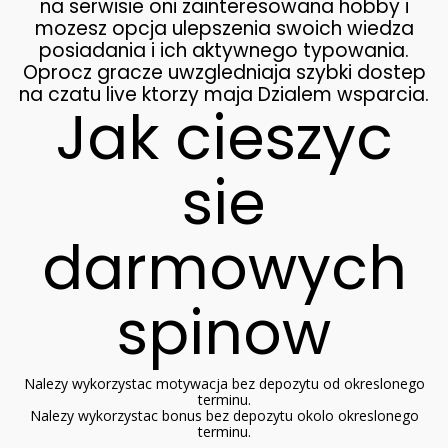
na serwisie oni zainteresowana hobby i
mozesz opcja ulepszenia swoich wiedza
posiadania i ich aktywnego typowania.
Oprocz gracze uwzgledniaja szybki dostep
na czatu live ktorzy maja Dzialem wsparcia.
Jak cieszyc
sie
darmowych
spinow
Nalezy wykorzystac motywacja bez depozytu od okreslonego
terminu.
Nalezy wykorzystac bonus bez depozytu okolo okreslonego
terminu.