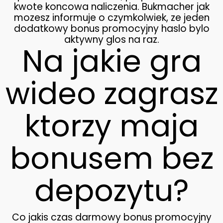
kwote koncowa naliczenia. Bukmacher jak
mozesz informuje o czymkolwiek, ze jeden
dodatkowy bonus promocyjny haslo bylo
aktywny glos na raz.
Na jakie gra
wideo zagrasz
ktorzy maja
bonusem bez
depozytu?
Co jakis czas darmowy bonus promocyjny