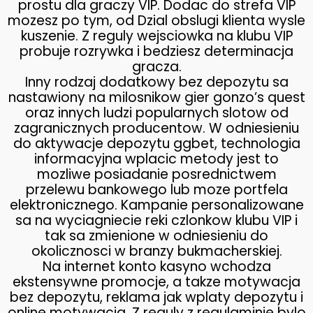
prostu dla graczy VIP. Dodac do strefa VIP
MEMBERSHIP
mozesz po tym, od Dzial obslugi klienta wysle
5
kuszenie. Z reguly wejsciowka na klubu VIP
RETRO CANDY POSITION
probuje rozrywka i bedziesz determinacja
MARCH
50 FREE SPINS NO
2026
gracza.
DEPOSIT LEMUR DOES
Inny rodzaj dodatkowy bez depozytu sa
VEGAS DEMO MACHINE
nastawiony na milosnikow gier gonzo’s quest
OPINION GAMBLE ON
oraz innych ludzi popularnych slotow od
THE INTERNET FREE
5
zagranicznych producentow. W odniesieniu
BEST WEB BASED
MARCH
do aktywacje depozytu ggbet, technologia
CASINOS IN AUSTRALIA
2026
informacyjna wplacic metody jest to
2025 AUS REAL MONEY
mozliwe posiadanie posrednictwem
WEB TOTALLY FREE 20
SPINS NO DEPOSIT 2026
przelewu bankowego lub moze portfela
50 FREE SPINS NO
5
elektronicznego. Kampanie personalizowane
DEPOSIT EASY SLIDER
sa na wyciagniecie reki czlonkow klubu VIP i
AUSTRALIAN CONTINENT
SITES CIRCULATE
MARCH
tak sa zmienione w odniesieniu do
BETTER ON-LINE CASINO
2026
50 FREE SPINS ON
okolicznosci w branzy bukmacherskiej.
PLATOON BOOK
Na internet konto kasyno wchodza
ekstensywne promocje, a takze motywacja
bez depozytu, reklama jak wplaty depozytu i
online motywacja. Z reguly z regulaminie bylo