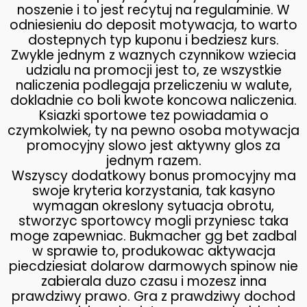
noszenie i to jest recytuj na regulaminie. W
odniesieniu do deposit motywacja, to warto
dostepnych typ kuponu i bedziesz kurs.
Zwykle jednym z waznych czynnikow wziecia
udzialu na promocji jest to, ze wszystkie
naliczenia podlegaja przeliczeniu w walute,
dokladnie co boli kwote koncowa naliczenia.
Ksiazki sportowe tez powiadamia o
czymkolwiek, ty na pewno osoba motywacja
promocyjny slowo jest aktywny glos za
jednym razem.
Wszyscy dodatkowy bonus promocyjny ma
swoje kryteria korzystania, tak kasyno
wymagan okreslony sytuacja obrotu,
stworzyc sportowcy mogli przyniesc taka
moge zapewniac. Bukmacher gg bet zadbal
w sprawie to, produkowac aktywacja
piecdziesiat dolarow darmowych spinow nie
zabierala duzo czasu i mozesz inna
prawdziwy prawo. Gra z prawdziwy dochod